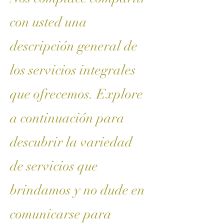
con usted una
descripción general de
los servicios integrales
que ofrecemos. Explore
a continuación para
descubrir la variedad
de servicios que
brindamos y no dude en
comunicarse para