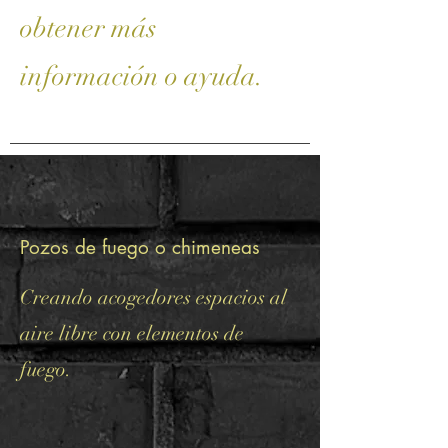
obtener más
información o ayuda.
Pozos de fuego o chimeneas
Creando acogedores espacios al
aire libre con elementos de
fuego.