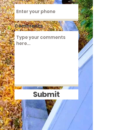
Comments
Submit