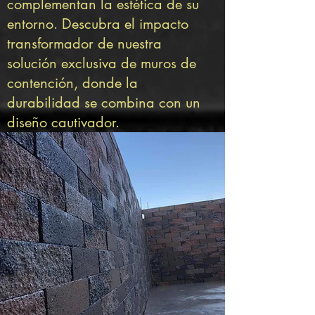
complementan la estética de su
entorno. Descubra el impacto
transformador de nuestra
solución exclusiva de muros de
contención, donde la
durabilidad se combina con un
diseño cautivador.